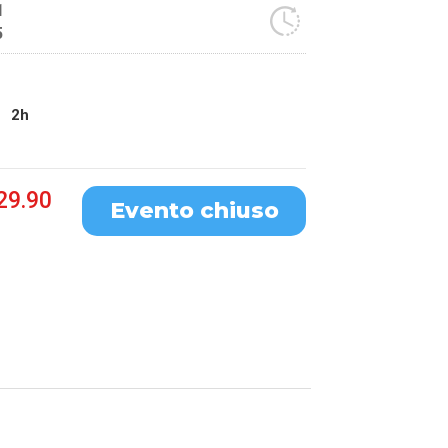
1
5
2h
29.90
Evento chiuso