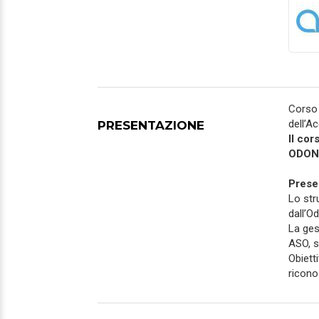
Corso
dell’A
PRESENTAZIONE
Il cor
ODON
Prese
Lo str
dall’O
La ges
ASO, s
Obiett
riconos