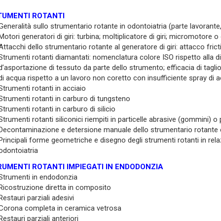
TUMENTI ROTANTI
Generalità sullo strumentario rotante in odontoiatria (parte lavoran
Motori generatori di giri: turbina; moltiplicatore di giri; micromotore 
Attacchi dello strumentario rotante al generatore di giri: attacco fric
Strumenti rotanti diamantati: nomenclatura colore ISO rispetto alla 
d’asportazione di tessuto da parte dello strumento; efficacia di tagli
di acqua rispetto a un lavoro non coretto con insufficiente spray di
Strumenti rotanti in acciaio
Strumenti rotanti in carburo di tungsteno
Strumenti rotanti in carburo di silicio
Strumenti rotanti siliconici riempiti in particelle abrasive (gommini) o 
Decontaminazione e detersione manuale dello strumentario rotante c
Principali forme geometriche e disegno degli strumenti rotanti in relaz
odontoiatria
RUMENTI ROTANTI IMPIEGATI IN ENDODONZIA
Strumenti in endodonzia
Ricostruzione diretta in composito
Restauri parziali adesivi
Corona completa in ceramica vetrosa
Restauri parziali anteriori