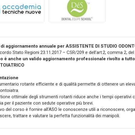
di aggiornamento annuale per ASSISTENTE DI STUDIO ODON
ccordo Stato Regioni 23.11.2017 – CSR/209 e dell’art.2, comma 2, de
so è anche un valido aggiornamento professionale rivolto a tutt
TOIATRICO
ntazione
umentario rotante efficiente e di qualità permette di ottenere un eleva
dontoiatra.
tione ottimale degli strumenti rotanti riduce anche i tempi operativi c
ia per il paziente con sedute operative più brevi.
ivo del corso è fornire all’ASO le conoscenze utili a riconoscere, org
cere, trattare e valutare la perfetta funzionalità dei manipoli.