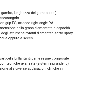
te, gambo, lunghezza del gambo ecc.)
o contrangolo
tion grip FG; attacco right angle RA
dimensione della grana diamantata e capacità
o degli strumenti rotanti diamantati sotto spray
 acqua oppure a secco
particelle brillantanti per le resine composite
on tecniche avanzate (sistemi ingrandenti)
ione alle diverse applicazioni cliniche in