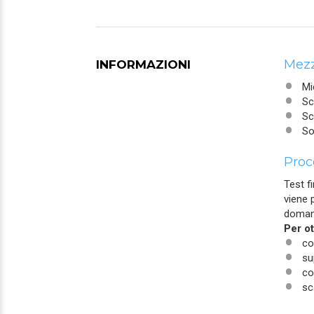
Mezz
INFORMAZIONI
Mi
Sc
Sc
So
Proc
Test f
viene 
doman
Per ot
co
su
co
sc