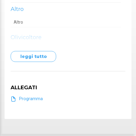
Altro
Altro
Olivicoltore
Olivicoltore
leggi tutto
Studente
Agraria
Agrotecnica
ALLEGATI
Olivicoltura
Programma
Tecnico
Tecnico agronomo