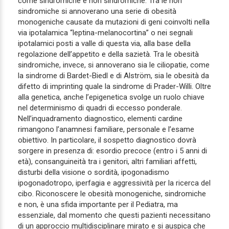
come sindromiche e non sindromiche. Tra le non
sindromiche si annoverano una serie di obesità
monogeniche causate da mutazioni di geni coinvolti nella
via ipotalamica “leptina-melanocortina” o nei segnali
ipotalamici posti a valle di questa via, alla base della
regolazione dell’appetito e della sazietà. Tra le obesità
sindromiche, invece, si annoverano sia le ciliopatie, come
la sindrome di Bardet-Biedl e di Alström, sia le obesità da
difetto di imprinting quale la sindrome di Prader-Willi. Oltre
alla genetica, anche l’epigenetica svolge un ruolo chiave
nel determinismo di quadri di eccesso ponderale.
Nell’inquadramento diagnostico, elementi cardine
rimangono l’anamnesi familiare, personale e l’esame
obiettivo. In particolare, il sospetto diagnostico dovrà
sorgere in presenza di: esordio precoce (entro i 5 anni di
età), consanguineità tra i genitori, altri familiari affetti,
disturbi della visione o sordità, ipogonadismo
ipogonadotropo, iperfagia e aggressività per la ricerca del
cibo. Riconoscere le obesità monogeniche, sindromiche
e non, è una sfida importante per il Pediatra, ma
essenziale, dal momento che questi pazienti necessitano
di un approccio multidisciplinare mirato e si auspica che