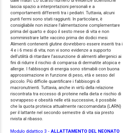
dalle madri. Lo scarso numero di evidenze scientifiche
lascia spazio a interpretazioni personali e a
comportamenti differenti tra i pediatri. Tuttavia, alcuni
punti fermi sono stati raggiunti. In particolare, è
consigliabile non iniziare l’alimentazione complementare
prima del quarto e dopo il sesto mese di vita e non
somministrare latte vaccino prima dei dodici mesi.
Alimenti contenenti glutine dovrebbero essere inseriti tra i
4 e i 6 mesi di vita; non vi sono evidenze a supporto
dell’utilità di ritardare l’assunzione di alimenti allergenici ai
fini di ridurre il rischio di comparsa di dermatite atopica e
allergie. I fabbisogni di energia sono stimabili con buona
approssimazione in funzione di peso, età e sesso del
piccolo. Più difficile quantificare i fabbisogni di
macronutrienti. Tuttavia, anche in virtù della relazione
riscontrata tra eccesso di proteine nella dieta e rischio di
sovrappeso e obesità nelle età successive, è possibile
che la quota proteica attualmente raccomandata (LARN)
per il lattante nel secondo semestre di vita sia presto
rivista al ribasso.
Modulo didattico 3 -
ALLATTAMENTO DEL NEONATO