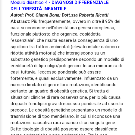
Modulo didattico 4 -
DIAGNOSI DIFFERENZIALE
DELL’OBESITÀ INFANTILE
Autori: Prof. Gianni Bona; Dott.ssa Roberta Ricotti
Abstract:
Più frequentemente, ovvero in oltre il 95% dei
casi, si riconosce nell’obesità una genesi complessa,
funzionale piuttosto che organica, cosiddetta
“essenziale”, che risulta essere la conseguenza di uno
squilibrio tra fattori ambientali (elevato intake calorico e
ridotta attività motoria) che interagiscono su un
substrato genetico predisponente secondo un modello di
ereditarietà di tipo oligo/poli-genico. In una minoranza di
casi, tuttavia, l’eccesso ponderale può essere
fortemente, e quasi esclusivamente, influenzato da un
numero limitato di geni e loro mutazioni, identificando
pertanto un quadro di obesità genetica. Si tratta di
situazioni cliniche di rara osservazione, per lo più causa
di quadri fenotipici gravi di eccesso ponderale ad esordio
precoce. Le obesità genetiche presentano un modello di
trasmissione di tipo mendeliano, in cui si riconosce una
mutazione causativa rara a carico di un singolo gene.
Dette tipologie di obesità possono essere classificate