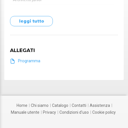
Geometra
leggi tutto
Geometra
Ingegnere
Ingegnere
ALLEGATI
Ingegnere junior
Programma
Perito industriale
Perito industriale
home
chi siamo
catalogo
contatti
assistenza
manuale utente
privacy
condizioni d'uso
cookie policy